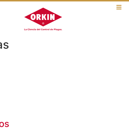
as
os