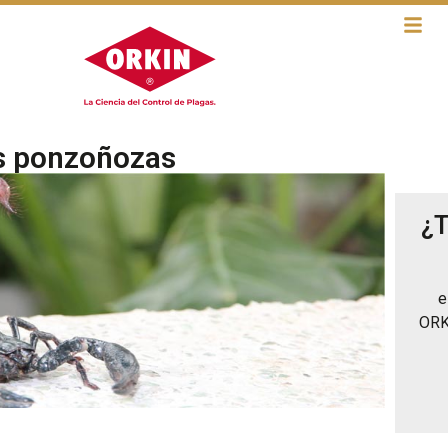
as ponzoñozas
¿T
e
ORK